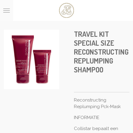
Ga
direct
naar
de
hoofdinhoud
TRAVEL KIT
SPECIAL SIZE
RECONSTRUCTING
REPLUMPING
SHAMPOO
Reconstructing
Replumping Pck-Mask
INFORMATIE
Collistar bepaalt een