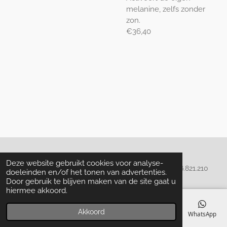
melanine, zelfs zonder
zon.
€36,40
Algemene voorwaarden
Deze website gebruikt cookies voor analyse-
© 2020 - 2022 La Perla Skin & Beauty - BTW: BE
0466.821.210
doeleinden en/of het tonen van advertenties.
Door gebruik te blijven maken van de site gaat u
hiermee akkoord.
Akkoord
E-mailadres
Telefoonnummer
Kaart
Facebook
WhatsApp