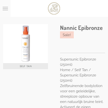
Ga
direct
naar
de
hoofdinhoud
Nannic Epibronze
Sale!
Supersunic Epibronze
(250ml)
Home / Self Tan /
Supersunic Epibronze
(250ml)
Zelfbruinende bodylotion
voor een geleidelijke,
streeploze opbouw van
een natuurlijk bruine teint.
Activeert de eigen