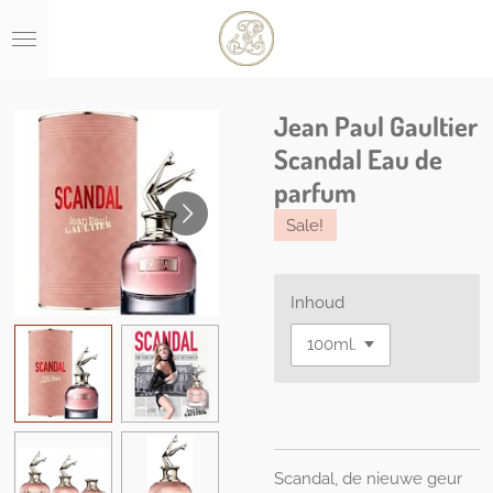
Ga
direct
naar
de
hoofdinhoud
Jean Paul Gaultier
Scandal Eau de
parfum
Sale!
Inhoud
Scandal, de nieuwe geur