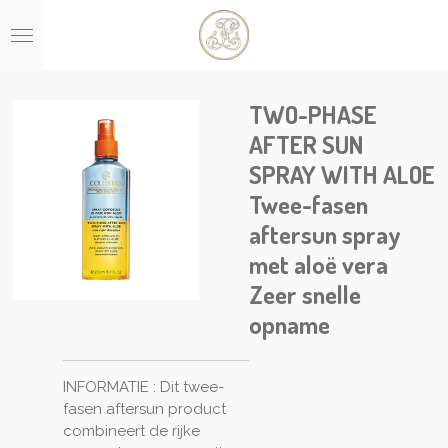
Ga
direct
naar
de
hoofdinhoud
TWO-PHASE
AFTER SUN
SPRAY WITH ALOE
Twee-fasen
aftersun spray
met aloë vera
Zeer snelle
opname
INFORMATIE : Dit twee-
fasen aftersun product
combineert de rijke