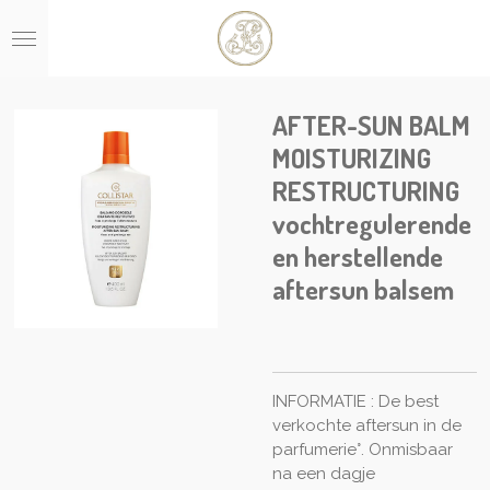
Ga
direct
naar
de
hoofdinhoud
AFTER-SUN BALM
MOISTURIZING
RESTRUCTURING
vochtregulerende
en herstellende
aftersun balsem
INFORMATIE : De best
verkochte aftersun in de
parfumerie°. Onmisbaar
na een dagje