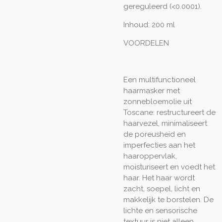
gereguleerd (<0.0001).
Inhoud:
200 ml
VOORDELEN
Een multifunctioneel
haarmasker met
zonnebloemolie uit
Toscane: restructureert de
haarvezel, minimaliseert
de poreusheid en
imperfecties aan het
haaroppervlak,
moisturiseert en voedt het
haar. Het haar wordt
zacht, soepel, licht en
makkelijk te borstelen. De
lichte en sensorische
textuur is niet alleen