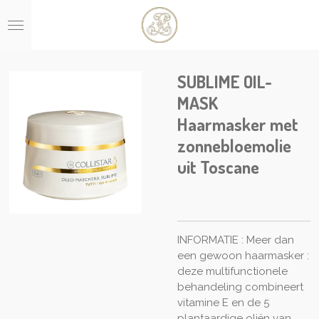
Ga
direct
naar
de
hoofdinhoud
SUBLIME OIL-
MASK
Haarmasker met
zonnebloemolie
uit Toscane
INFORMATIE : Meer dan
een gewoon haarmasker :
deze multifunctionele
behandeling combineert
vitamine E en de 5
plantaardige oliën van