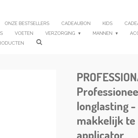
ONZE BESTSELLERS
CADEAUBON
KIDS
CADE
S
VOETEN
VERZORGING
MANNEN
AC
RODUCTEN
PROFESSIONA
Professionee
longlasting -
makkelijk te
applicator