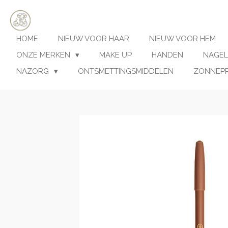
Ga
direct
naar
HOME
NIEUW VOOR HAAR
NIEUW VOOR HEM
de
hoofdinhoud
ONZE MERKEN
MAKE UP
HANDEN
NAGEL
NAZORG
ONTSMETTINGSMIDDELEN
ZONNEP