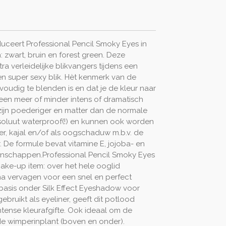
duceert Professional Pencil Smoky Eyes in
 zwart, bruin en forest green. Deze
ra verleidelijke blikvangers tijdens een
en super sexy blik. Hèt kenmerk van de
voudig te blenden is en dat je de kleur naar
en meer of minder intens of dramatisch
zijn poederiger en matter dan de normale
absoluut waterproof(!) en kunnen ook worden
ner, kajal en/of als oogschaduw m.b.v. de
 De formule bevat vitamine E, jojoba- en
igenschappen.Professional Pencil Smoky Eyes
make-up item: over het hele ooglid
a vervagen voor een snel en perfect
 basis onder Silk Effect Eyeshadow voor
ebruikt als eyeliner, geeft dit potlood
 intense kleurafgifte. Ook ideaal om de
de wimperinplant (boven en onder).