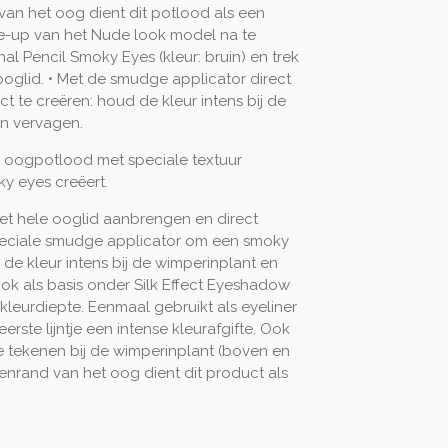
an het oog dient dit potlood als een
e-up van het Nude look model na te
al Pencil Smoky Eyes (kleur: bruin) en trek
ooglid. • Met de smudge applicator direct
 te creëren: houd de kleur intens bij de
en vervagen.
 oogpotlood met speciale textuur
y eyes creëert.
t hele ooglid aanbrengen en direct
eciale smudge applicator om een smoky
 de kleur intens bij de wimperinplant en
ok als basis onder Silk Effect Eyeshadow
kleurdiepte. Eenmaal gebruikt als eyeliner
erste lijntje een intense kleurafgifte. Ook
 tekenen bij de wimperinplant (boven en
enrand van het oog dient dit product als