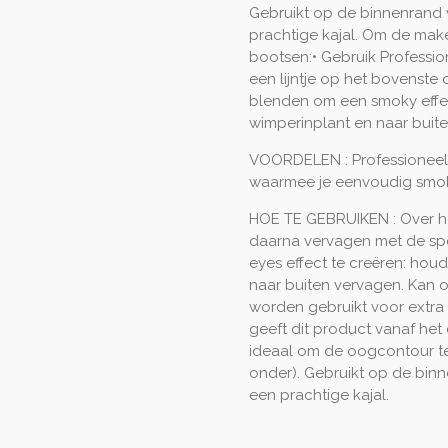
Gebruikt op de binnenrand v
prachtige kajal. Om de mak
bootsen:• Gebruik Profession
een lijntje op het bovenste 
blenden om een smoky effect
wimperinplant en naar buit
VOORDELEN : Professioneel
waarmee je eenvoudig smok
HOE TE GEBRUIKEN : Over he
daarna vervagen met de sp
eyes effect te creëren: houd
naar buiten vervagen. Kan o
worden gebruikt voor extra 
geeft dit product vanaf het e
ideaal om de oogcontour te
onder). Gebruikt op de binn
een prachtige kajal.