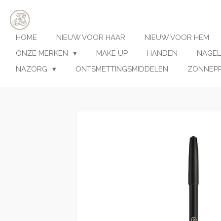
Ga
direct
naar
HOME
NIEUW VOOR HAAR
NIEUW VOOR HEM
de
hoofdinhoud
ONZE MERKEN
MAKE UP
HANDEN
NAGEL
NAZORG
ONTSMETTINGSMIDDELEN
ZONNEP