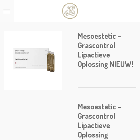
Ga
direct
naar
de
hoofdinhoud
Mesoestetic –
Grascontrol
Lipactieve
Oplossing NIEUW!
Mesoestetic –
Grascontrol
Lipactieve
Oplossing