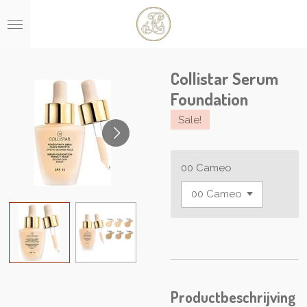
Ga
direct
naar
de
hoofdinhoud
Collistar Serum
Foundation
Sale!
00 Cameo
Productbeschrijving