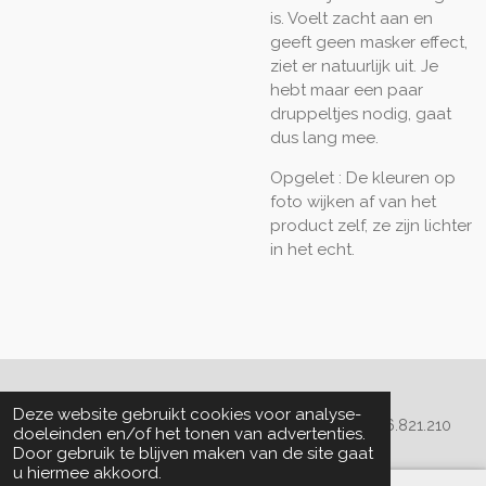
is. Voelt zacht aan en
geeft geen masker effect,
ziet er natuurlijk uit. Je
hebt maar een paar
druppeltjes nodig, gaat
dus lang mee.
Opgelet : De kleuren op
foto wijken af van het
product zelf, ze zijn lichter
in het echt.
Algemene voorwaarden
Deze website gebruikt cookies voor analyse-
© 2020 - 2022 La Perla Skin & Beauty - BTW: BE
0466.821.210
doeleinden en/of het tonen van advertenties.
Door gebruik te blijven maken van de site gaat
u hiermee akkoord.